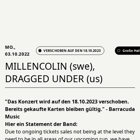
MO.,
VERSCHOBEN AUF DEN 18.10.2023
Große Hal
03.10.2022
MILLENCOLIN (swe),
DRAGGED UNDER (us)
"Das Konzert wird auf den 18.10.2023 verschoben.
Bereits gekaufte Karten bleiben gültig." - Barracuda
Music
Hier ein Statement der Band:
Due to ongoing tickets sales not being at the level they
need to be in all areas of our upcoming run, we have