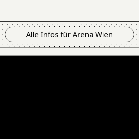
Alle Infos für
Arena Wien
), DRAGGED UNDER (
Newsletter
Email Address
Absenden