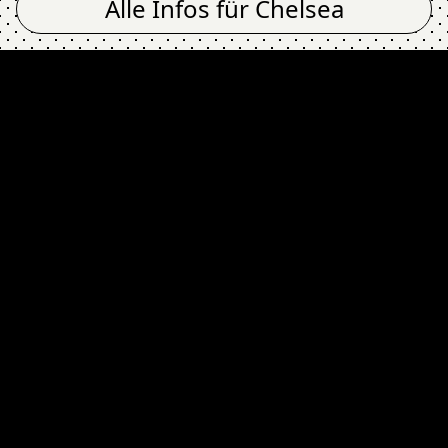
Alle Infos für
Chelsea
MINISEX @ Chels
Newsletter
Email Address
Absenden
Ich stimme zu, dass meine Angaben zur
Kontaktaufnahme und
Datenschutz