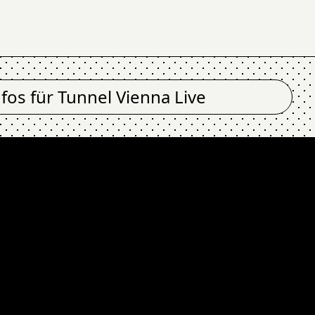
nfos für
Tunnel Vienna Live
nnel Vienna Live
C