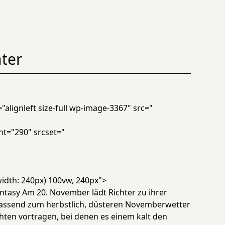
hter
="alignleft size-full wp-image-3367" src="
ht="290" srcset="
idth: 240px) 100vw, 240px">
ntasy Am 20. November lädt Richter zu ihrer
Passend zum herbstlich, düsteren Novemberwetter
chten vortragen, bei denen es einem kalt den