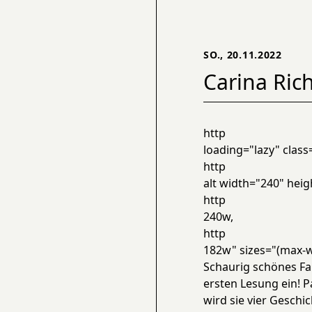
SO., 20.11.2022
Carina Ric
http
loading="lazy" class
http
alt width="240" heig
http
240w,
http
182w" sizes="(max-w
Schaurig schönes Fa
ersten Lesung ein! 
wird sie vier Geschi