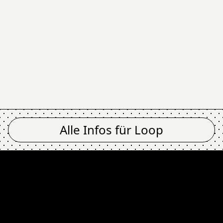
Alle Infos für
Loop
pen Mic @ Loop
E