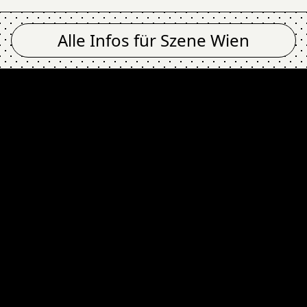
Alle Infos für
Szene Wien
 Szene Wien
FIDD
Newsletter
Email Address
Absenden