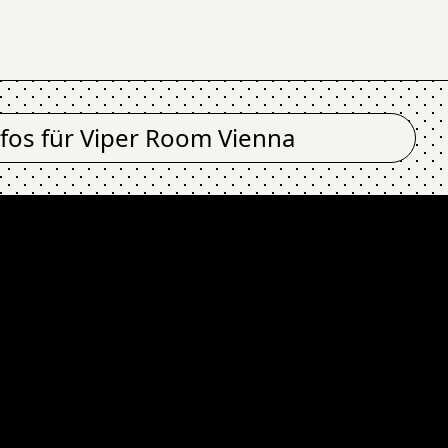
nfos für
Viper Room Vienna
NO DISCO @ Viper R