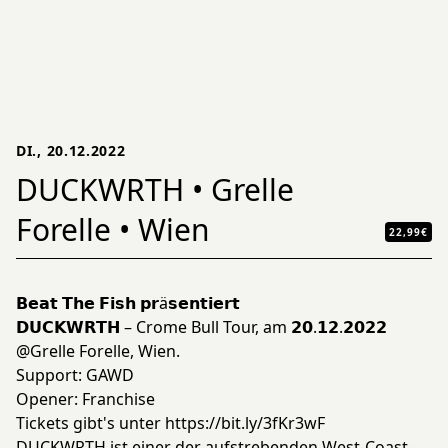
DI., 20.12.2022
DUCKWRTH • Grelle
Forelle • Wien
22,99€
𝗕𝗲𝗮𝘁 𝗧𝗵𝗲 𝗙𝗶𝘀𝗵 𝗽𝗿ä𝘀𝗲𝗻𝘁𝗶𝗲𝗿𝘁
𝗗𝗨𝗖𝗞𝗪𝗥𝗧𝗛 – Crome Bull Tour, am 𝟮𝟬.𝟭𝟮.𝟮𝟬𝟮𝟮
@Grelle Forelle, Wien.
Support: GAWD
Opener: Franchise
Tickets gibt's unter
https://bit.ly/3fKr3wF
DUCKWRTH ist einer der aufstrebenden West-Coast-