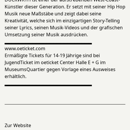
Künstler dieser Generation. Er setzt mit seiner Hip Hop
Musik neue Maßstäbe und zeigt dabei seine
Kreativität, welche sich im einzigartigen Story-Telling
seiner Lyrics, seinen Musik-Videos und der grafischen
Umsetzung seiner Musik ausdrücken.
▂▂▂▂▂▂▂▂▂▂▂▂▂▂▂▂▂▂▂▂▂▂▂▂▂
www.oeticket.com
Ermäßigte Tickets für 14-19 Jährige sind bei
JugendTicket im oeticket Center Halle E + G im
MuseumsQuartier gegen Vorlage eines Ausweises
erhältlich.
▂▂▂▂▂▂▂▂▂▂▂▂▂▂▂▂▂▂▂▂▂▂▂▂▂
Zur Website