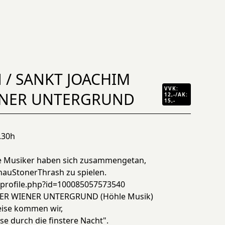
 / SANKT JOACHIM
VVK:
ENER UNTERGRUND
12,-/AK:
15,-
0.30h
de Musiker haben sich zusammengetan,
auStonerThrash zu spielen.
rofile.php?id=100085057573540
ER WIENER UNTERGRUND (Höhle Musik)
eise kommen wir,
se durch die finstere Nacht".