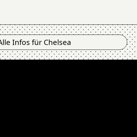
Alle Infos für
Chelsea
 @ Chelsea
TOXIC