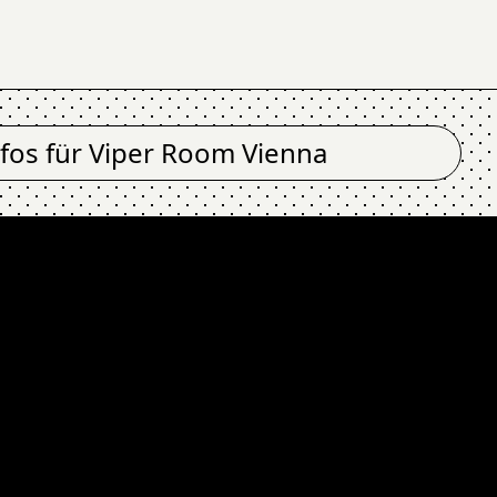
nfos für
Viper Room Vienna
Y AGE AGAIN? @ Vip