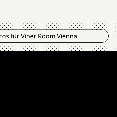
nfos für
Viper Room Vienna
m Vienna
EARLY B