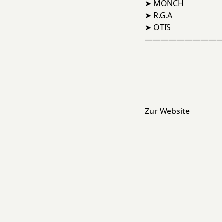
➤ MONCH
➤ R.G.A
➤ OTIS
——————————
Zur Website