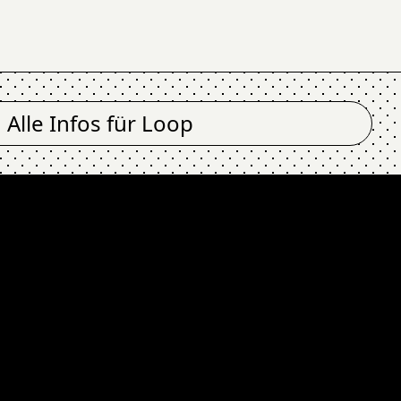
Alle Infos für
Loop
 Loop
Jam Music L